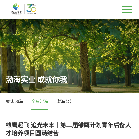
渤海实业 成就你我
聚焦渤海
全景渤海
渤海公告
雏鹰起飞 追光未来｜第二届雏鹰计划青年后备人
才培养项目圆满结营