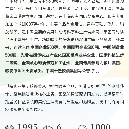
山东渤海实业集团有限公司成立于1995年，以大豆进口加工贸易为
主营产业。先后在山东博兴、青岛港、湛江港、北海铁山港、青岛
董家口港建立生产加工基地，在上海设有国际贸易中心。现有大豆
加工产能1000万吨/年，主要产品有食用油、饲料豆粕、磷脂、脂
肪酸等，是中国重要的食用油与饲料原料生产供应商。集团同时涉
足纤维素纤维生产、功能脂质的研发与精深加工等业务领域。多年
来，连续入围
中国企业500强、中国民营企业500强、中国制造业
500强，先后被授予农业产业化国家重点龙头企业、国家科技进步
二等奖、全国放心粮油示范加工企业、全国最具影响力粮油集团、
粮安中国突出贡献奖、中国十佳粮油集团
等荣誉称号。
渤海实业集团始终秉承“提供绿色产品，创造美好生活”的企业使
命，聚焦粮油板块核心业务，集聚优势资源协同发力，以满足新时
期居民日益增长的美好生活需要为出发点和落脚点，勇于为保障国
家粮食安全担当作为。
1995
6
1000