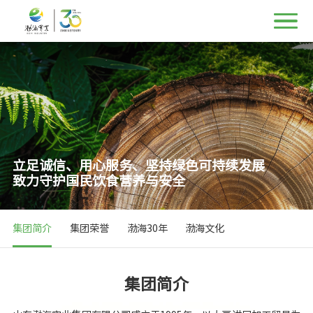
立足诚信、用心服务、坚持绿色可持续发展
致力守护国民饮食营养与安全
集团简介
集团荣誉
渤海30年
渤海文化
集团简介