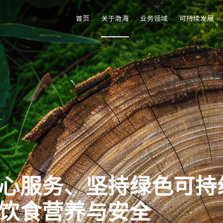
首页
关于渤海
业务领域
可持续发展
心服务、坚持绿色可持
饮食营养与安全