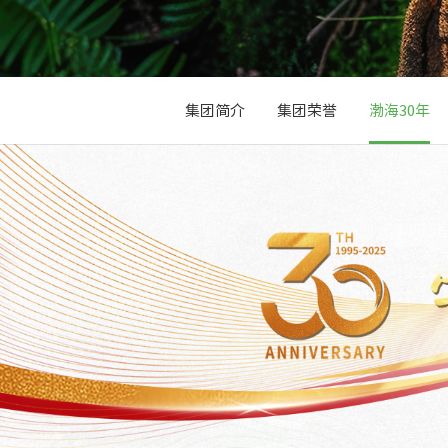
集团简介
集团荣誉
渤海30年