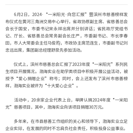
6月2日，2024·“一米阳光·向您汇报”暨滨州市慈善榜样发
布仪式在黄河三角洲交易中心举行，省政协原副主席、省慈善总会
会长于国安，市委书记宋永祥出席并分别讲话；省民政厅党组书
记、厅长、省慈善总会常务副会长庄严，市委副书记、市长李春
田，市人大常委会主任马俊昀，市政协主席范连生，市委副书记刘
忠远出席，集团副总经理舒泉先参加活动。
仪式上，滨州市慈善总会汇报了2023年度“一米阳光”系列民
生项目开展情况。渤海实业在助学类项目中积极开展公益活动，被
授予“爱心捐赠企业”称号；同时，会上还发布了滨州市慈善榜
样，渤海实业被评为“十大爱心企业”。
活动中，20余家企业代表上台，举牌认捐2024年度“一米阳
光”慈善项目，其中，渤海实业向该项目捐赠30万元。
多年来，在市县慈善工作组织的关心和领导下，渤海实业立足
企业实际，在发展的同时不忘肩负社会责任，积极投身公益事业。