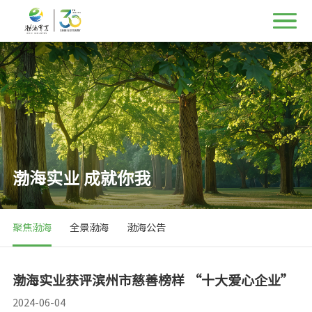
渤海实业 成就你我
聚焦渤海
全景渤海
渤海公告
渤海实业获评滨州市慈善榜样 “十大爱心企业”
2024-06-04