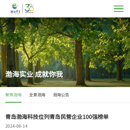
渤海实业 成就你我
聚焦渤海
全景渤海
渤海公告
青岛渤海科技位列青岛民营企业100强榜单
2024-08-14