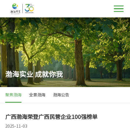
渤海实业 成就你我
聚焦渤海
全景渤海
渤海公告
广西渤海荣登广西民营企业100强榜单
2025-11-03