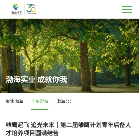
渤海实业 成就你我
聚焦渤海
全景渤海
渤海公告
雏鹰起飞 追光未来｜第二届雏鹰计划青年后备人
才培养项目圆满结营