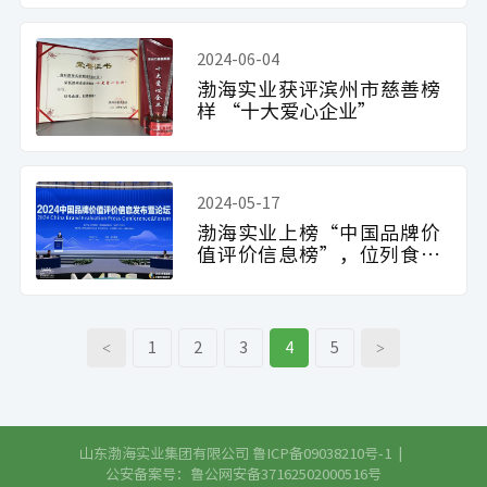
2024-06-04
渤海实业获评滨州市慈善榜
样 “十大爱心企业”
2024-05-17
渤海实业上榜“中国品牌价
值评价信息榜”，位列食品
加工制造行业第11位
<
1
2
3
4
5
>
山东渤海实业集团有限公司
鲁ICP备09038210号-1
|
公安备案号：鲁公网安备37162502000516号