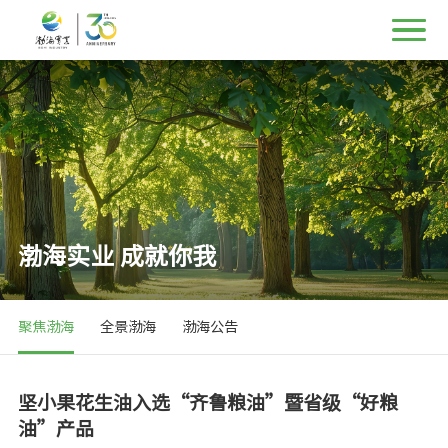
渤海实业 成就你我
聚焦渤海
全景渤海
渤海公告
坚小果花生油入选“齐鲁粮油”暨省级“好粮
油”产品