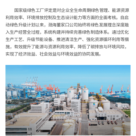
国家级绿色工厂评定是对企业全生命周期绿色管理、能源资源
利用效率、环境排放控制及生态设计能力等方面的全面考核。自启
动绿色升级计划以来，渤海董家口公司始终将绿色发展理念深度融
入生产经营全过程，系统构建并持续完善绿色制造体系。通过优化
生产工艺、升级节能设备、推进清洁生产、强化资源循环利用等措
施，有效提升了能源与资源利用效率，降低了碳排放与环境风险，
实现了经济效益、社会效益与环境效益的协同发展。