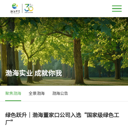
渤海实业 成就你我
聚焦渤海
全景渤海
渤海公告
绿色跃升｜渤海董家口公司入选“国家级绿色工
厂”